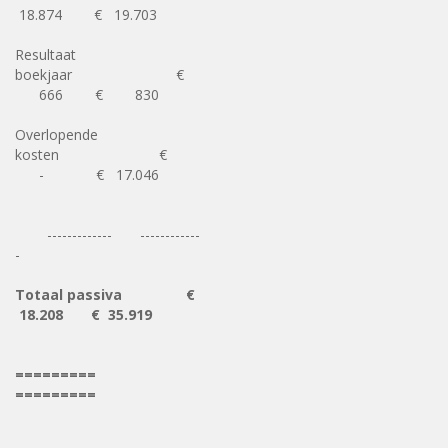
18.874 € 19.703
Resultaat
boekjaar €
666 € 830
Overlopende
kosten €
- € 17.046
------------- ------------
-
Totaal passiva €
18.208 € 35.919
=========
=========