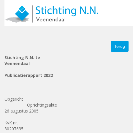
Skip to navigation
Overslaan en naar de inhoud gaan
Over ons
– Doelstelling
– Logo
– Financien
Nieuws
– A
Doneren
Foto album
Jaarverslagen
– Jaarverslag 2018
–
– Jaarverslag 2024
Terug
Stichting N.N. te
Veenendaal
Publicatierapport 2022
Opgericht
Oprichtingsakte
26 augustus 2005
KvK nr.
30207635