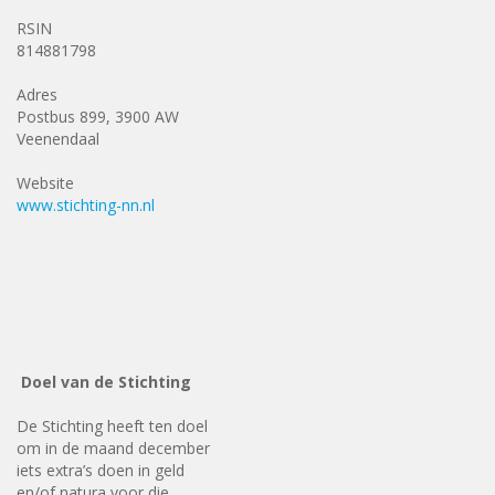
RSIN
814881798
Adres
Postbus 899, 3900 AW
Veenendaal
Website
www.stichting-nn.nl
Doel van de Stichting
De Stichting heeft ten doel
om in de maand december
iets extra’s doen in geld
en/of natura voor die