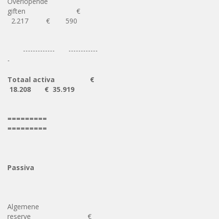
Overlopende
giften €
2.217 € 590
------------- ------------
-
Totaal activa
€
18.208 € 35.919
=========
=========
Passiva
Algemene
reserve €