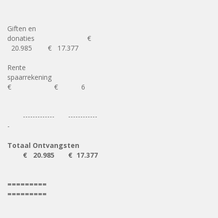
Giften en
donaties €
20.985 € 17.377
Rente
spaarrekening
€ € 6
------------- ------------
-
Totaal Ontvangsten
€ 20.985 € 17.377
=========
=========