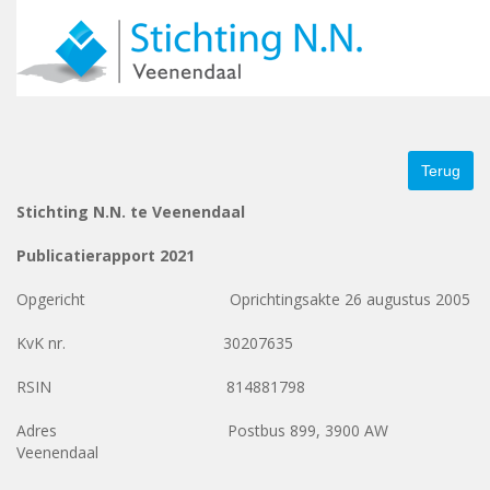
Skip to navigation
Overslaan en naar de inhoud gaan
Over ons
– Doelstelling
– Logo
– Financien
Nieuws
– A
Doneren
Foto album
Jaarverslagen
– Jaarverslag 2018
–
– Jaarverslag 2024
Terug
Stichting N.N. te Veenendaal
Publicatierapport 2021
Opgericht Oprichtingsakte 26 augustus 2005
KvK nr. 30207635
RSIN 814881798
Adres Postbus 899, 3900 AW
Veenendaal