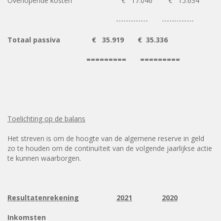
Overlopende kosten € 17.046 € 15.634
------------- -------------
Totaal passiva € 35.919 € 35.336
========= =========
Toelichting op de balans
Het streven is om de hoogte van de algemene reserve in geld
zo te houden om de continuïteit van de volgende jaarlijkse actie
te kunnen waarborgen.
Resultatenrekening
2021
2020
Inkomsten