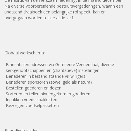
De nadruk van de werkzaamheden ligt in de maand december.
Na diverse voorbereidende bestuursvergaderingen, waarin een
updatend draaiboek een belangrijke rol speelt, kan er
overgegaan worden tot de actie zelf.
Globaal werkschema:
Binnenhalen adressen via Gemeente Veenendaal, diverse
kerkgenootschappen en (charitatieve) instellingen
Benaderen in bestand staande vrijwilligers
Benaderen sponsoren (zowel geld als natura)
Bestellen goederen en dozen
Sorteren en tellen binnengekomen goederen
Inpakken voedselpakketten
Bezorgen voedselpakketten
Benodigde gelden