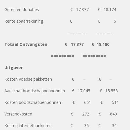
Giften en donaties € 17.377 € 18.174
Rente spaarrekening € € 6
------------- -------------
Totaal Ontvangsten
€ 17.377 € 18.180
========= =========
Uitgaven
Kosten voedselpakketten € - € -
Aanschaf boodschappenbonnen € 17.045 € 15.558
Kosten boodschappenbonnen € 661 € 511
Verzendkosten € 272 € 640
Kosten internetbankieren € 36 € 36