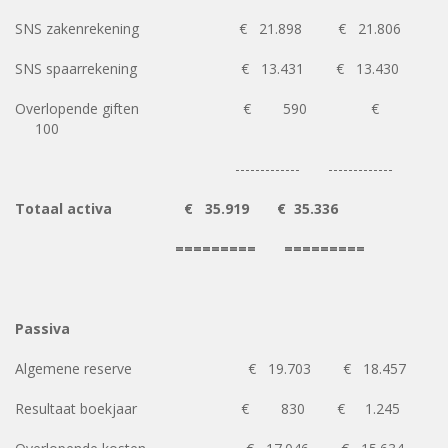
SNS zakenrekening € 21.898 € 21.806
SNS spaarrekening € 13.431 € 13.430
Overlopende giften € 590 €
100
------------- -------------
Totaal activa
€ 35.919 € 35.336
========= =========
Passiva
Algemene reserve € 19.703 € 18.457
Resultaat boekjaar € 830 € 1.245